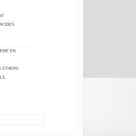
NT
ACIDES
MEME EN
S ETHERS
LS,