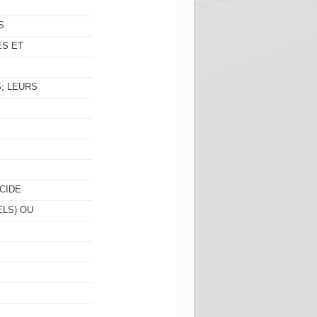
S
ES ET
; LEURS
CIDE
LS) OU