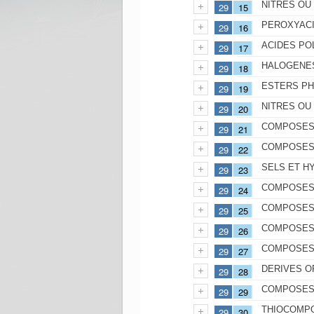
NITRES OU
29
15
PEROXYACI
29
16
ACIDES PO
29
17
HALOGENES
29
18
ESTERS PH
29
19
NITRES OU
29
20
COMPOSES 
29
21
COMPOSES 
29
22
SELS ET H
29
23
COMPOSES 
29
24
COMPOSES 
29
25
COMPOSES 
29
26
COMPOSES 
29
27
DERIVES O
29
28
COMPOSES 
29
29
THIOCOMP
29
30