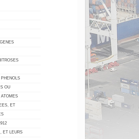
OGENES
NITROSES
S PHENOLS
ES OU
S ATOMES
EES, ET
ES
912
, ET LEURS