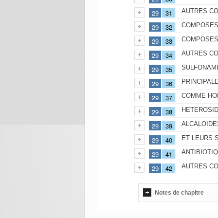
AUTRES C
29
31
COMPOSES 
29
32
COMPOSES 
29
33
AUTRES C
29
34
SULFONAM
29
35
PRINCIPAL
29
36
COMME HO
29
37
HETEROSID
29
38
ALCALOIDE
29
39
ET LEURS S
29
40
ANTIBIOTI
29
41
AUTRES C
29
42
Notes de chapitre