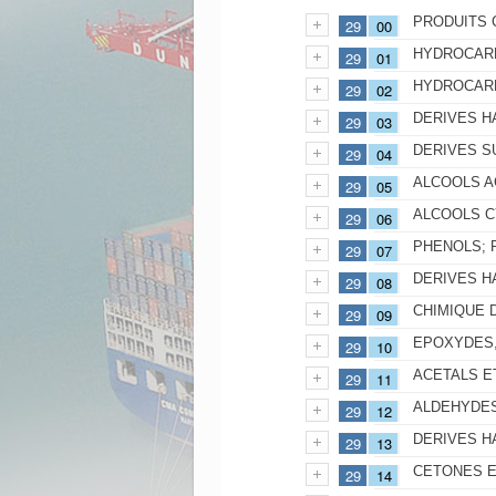
PRODUITS 
29
00
HYDROCAR
29
01
HYDROCAR
29
02
DERIVES 
29
03
DERIVES S
29
04
ALCOOLS A
29
05
ALCOOLS C
29
06
PHENOLS; 
29
07
DERIVES H
29
08
CHIMIQUE 
29
09
EPOXYDES,
29
10
ACETALS E
29
11
ALDEHYDES
29
12
DERIVES H
29
13
CETONES E
29
14