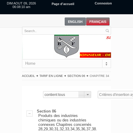
DIM AOUT 09, 2026
Connexion
Page d'accueil
06:08:10 am
Home
ACCUEIL
TARIF EN LIGNE
SECTION 06
CHAPITRE 34
contient tous
Section 06
Produits des industries
chimiques ou des industries
connexes Chapitres concernés
28,29,30,31,32,33,34,35,36,37,38.