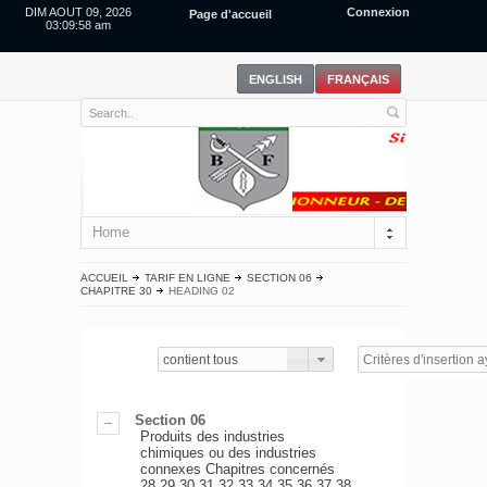
DIM AOUT 09, 2026
Connexion
Page d'accueil
03:09:58 am
Home
ACCUEIL
TARIF EN LIGNE
SECTION 06
CHAPITRE 30
HEADING 02
contient tous
Section 06
Produits des industries
chimiques ou des industries
connexes Chapitres concernés
28,29,30,31,32,33,34,35,36,37,38.