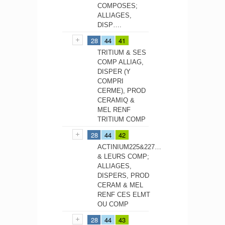
COMPOSES;
ALLIAGES,
DISP….
28
44
41
TRITIUM & SES
COMP ALLIAG,
DISPER (Y
COMPRI
CERME), PROD
CERAMIQ &
MEL RENF
TRITIUM COMP
28
44
42
ACTINIUM225&227…
& LEURS COMP;
ALLIAGES,
DISPERS, PROD
CERAM & MEL
RENF CES ELMT
OU COMP
28
44
43