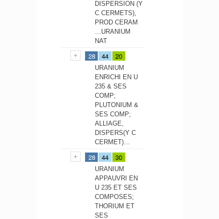
DISPERSION (Y
C CERMETS),
PROD CERAM
…URANIUM
NAT
28
44
20
URANIUM
ENRICHI EN U
235 & SES
COMP;
PLUTONIUM &
SES COMP;
ALLIAGE,
DISPERS(Y C
CERMET)…
28
44
30
URANIUM
APPAUVRI EN
U 235 ET SES
COMPOSES;
THORIUM ET
SES