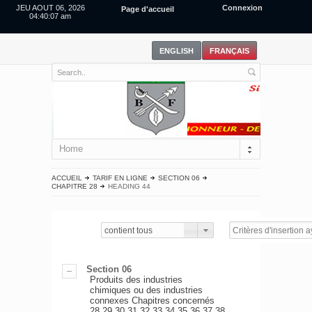
JEU AOUT 06, 2026
Connexion
Page d'accueil
04:40:08 am
Home
ACCUEIL
TARIF EN LIGNE
SECTION 06
CHAPITRE 28
HEADING 44
contient tous
Section 06
Produits des industries
chimiques ou des industries
connexes Chapitres concernés
28,29,30,31,32,33,34,35,36,37,38.