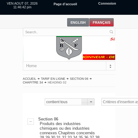
VEN AOUT 07, 2026
Connexion
Page d'accueil
11:46:42 pm
Home
ACCUEIL
TARIF EN LIGNE
SECTION 06
CHAPITRE 34
HEADING 02
contient tous
Section 06
Produits des industries
chimiques ou des industries
connexes Chapitres concernés
28,29,30,31,32,33,34,35,36,37,38.