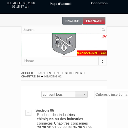
JEU AOUT 06, 2026
Connexion
Page d'accueil
01:15:58 am
Home
ACCUEIL
TARIF EN LIGNE
SECTION 06
CHAPITRE 30
HEADING 02
contient tous
Section 06
Produits des industries
chimiques ou des industries
connexes Chapitres concernés
28,29,30,31,32,33,34,35,36,37,38.