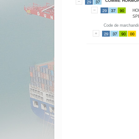
COMME HORMO
29
37
29
37
90
HO
SP
Code de marchandi
29
37
90
00