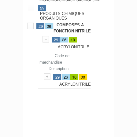
29
PRODUITS CHIMIQUES
ORGANIQUES
COMPOSES A
29
26
FONCTION NITRILE
29
26
10
ACRYLONITRILE
Code de
marchandise
Description
29
26
10
00
ACRYLONITRILE