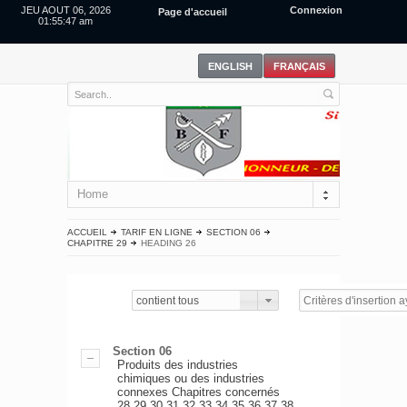
JEU AOUT 06, 2026
Connexion
Page d'accueil
01:55:47 am
Home
ACCUEIL
TARIF EN LIGNE
SECTION 06
CHAPITRE 29
HEADING 26
contient tous
Section 06
Produits des industries
chimiques ou des industries
connexes Chapitres concernés
28,29,30,31,32,33,34,35,36,37,38.