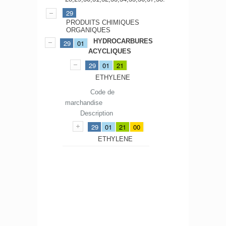
29
PRODUITS CHIMIQUES
ORGANIQUES
HYDROCARBURES
29
01
ACYCLIQUES
29
01
21
ETHYLENE
Code de
marchandise
Description
29
01
21
00
ETHYLENE