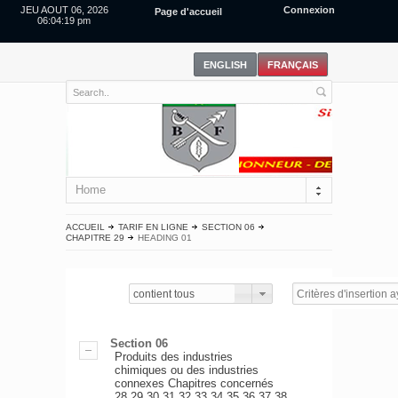
JEU AOUT 06, 2026
Connexion
Page d'accueil
06:04:19 pm
Home
ACCUEIL
TARIF EN LIGNE
SECTION 06
CHAPITRE 29
HEADING 01
contient tous
Section 06
Produits des industries
chimiques ou des industries
connexes Chapitres concernés
28,29,30,31,32,33,34,35,36,37,38.