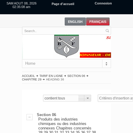
SAM AOUT 08, 2026
Connexion
Page d'accueil
02:35:08 am
Home
ACCUEIL
TARIF EN LIGNE
SECTION 06
CHAPITRE 29
HEADING 36
contient tous
Section 06
Produits des industries
chimiques ou des industries
connexes Chapitres concernés
28,29,30,31,32,33,34,35,36,37,38.