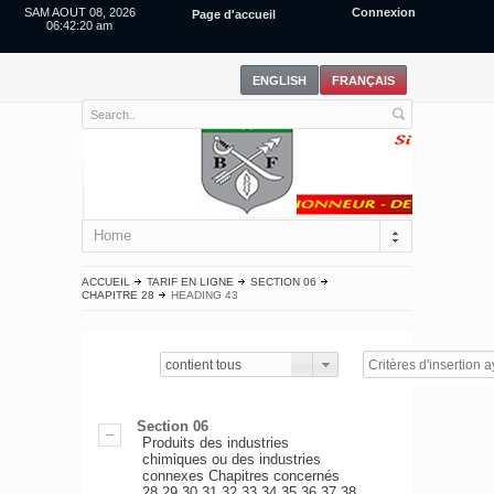
SAM AOUT 08, 2026
Connexion
Page d'accueil
06:42:20 am
Home
ACCUEIL
TARIF EN LIGNE
SECTION 06
CHAPITRE 28
HEADING 43
contient tous
Section 06
Produits des industries
chimiques ou des industries
connexes Chapitres concernés
28,29,30,31,32,33,34,35,36,37,38.