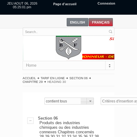
JEU AOUT 06, 2026
Connexion
Page d'accueil
05:25:02 pm
Home
ACCUEIL
TARIF EN LIGNE
SECTION 06
CHAPITRE 29
HEADING 30
contient tous
Section 06
Produits des industries
chimiques ou des industries
connexes Chapitres concernés
28,29,30,31,32,33,34,35,36,37,38.