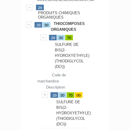
29
PRODUITS CHIMIQUES
ORGANIQUES
THIOCOMPOSES
29
30
ORGANIQUES
29
30
70
SULFURE DE
BIS(2-
HYDROXYETHYLE)
(THIODIGLYCOL
(DCI))
Code de
marchandise
Description
29
30
70
00
SULFURE DE
BIS(2-
HYDROXYETHYLE)
(THIODIGLYCOL
(DCI))