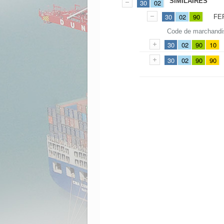
SIMILAIRES
30
02
30
02
90
FE
Code de marchandi
30
02
90
10
30
02
90
90