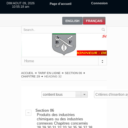
DIM AOUT 09, 2026
Connexion
Page d'accueil
10:55:19 am
Home
ACCUEIL
TARIF EN LIGNE
SECTION 06
CHAPITRE 29
HEADING 32
contient tous
Section 06
Produits des industries
chimiques ou des industries
connexes Chapitres concernés
28,29,30,31,32,33,34,35,36,37,38.