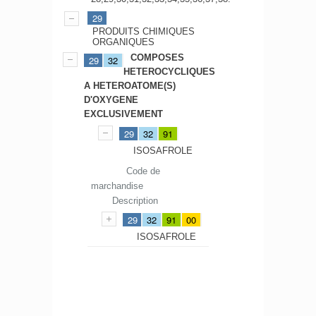
29
PRODUITS CHIMIQUES
ORGANIQUES
COMPOSES
29
32
HETEROCYCLIQUES
A HETEROATOME(S)
D'OXYGENE
EXCLUSIVEMENT
29
32
91
ISOSAFROLE
Code de
marchandise
Description
29
32
91
00
ISOSAFROLE