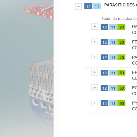
PARASITICIDES
12
11
Code de marchandi
12
11
20
R
C
12
11
30
FE
C
12
11
40
PA
C
12
11
50
EP
C
12
11
60
EC
C
12
11
90
PY
C