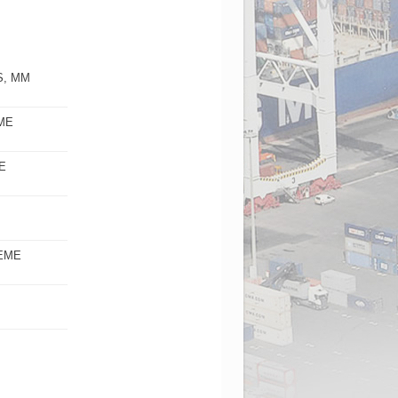
S, MM
ME
E
MEME