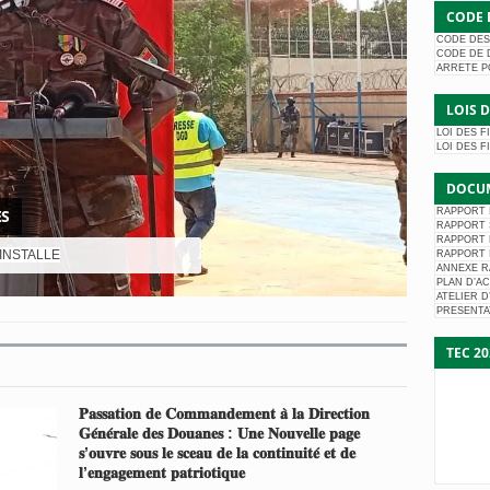
CODE 
CODE DES
CODE DE 
ARRETE P
LOIS 
LOI DES F
LOI DES F
DOCUM
RAPPORT I
S
RAPPORT S
RAPPORT 
INSTALLE
RAPPORT I
ANNEXE RA
PLAN D’AC
ATELIER 
PRESENTAT
TEC 2
𝐏𝐚𝐬𝐬𝐚𝐭𝐢𝐨𝐧 𝐝𝐞 𝐂𝐨𝐦𝐦𝐚𝐧𝐝𝐞𝐦𝐞𝐧𝐭 𝐚̀ 𝐥𝐚 𝐃𝐢𝐫𝐞𝐜𝐭𝐢𝐨𝐧
𝐆𝐞́𝐧𝐞́𝐫𝐚𝐥𝐞 𝐝𝐞𝐬 𝐃𝐨𝐮𝐚𝐧𝐞𝐬 : 𝐔𝐧𝐞 𝐍𝐨𝐮𝐯𝐞𝐥𝐥𝐞 𝐩𝐚𝐠𝐞
𝐬’𝐨𝐮𝐯𝐫𝐞 𝐬𝐨𝐮𝐬 𝐥𝐞 𝐬𝐜𝐞𝐚𝐮 𝐝𝐞 𝐥𝐚 𝐜𝐨𝐧𝐭𝐢𝐧𝐮𝐢𝐭𝐞́ 𝐞𝐭 𝐝𝐞
𝐥’𝐞𝐧𝐠𝐚𝐠𝐞𝐦𝐞𝐧𝐭 𝐩𝐚𝐭𝐫𝐢𝐨𝐭𝐢𝐪𝐮𝐞