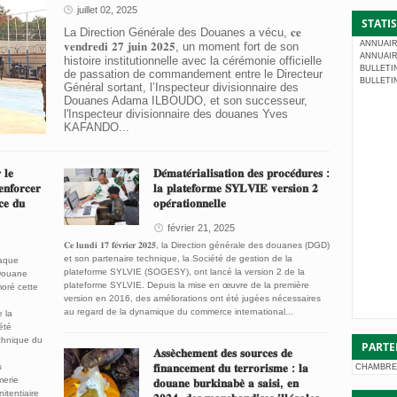
juillet 02, 2025
STATI
La Direction Générale des Douanes a vécu, 𝐜𝐞
ANNUAIR
𝐯𝐞𝐧𝐝𝐫𝐞𝐝𝐢 𝟐𝟕 𝐣𝐮𝐢𝐧 𝟐𝟎𝟐𝟓, un moment fort de son
ANNUAIR
histoire institutionnelle avec la cérémonie officielle
BULLETI
de passation de commandement entre le Directeur
BULLETI
Général sortant, l’Inspecteur divisionnaire des
Douanes Adama ILBOUDO, et son successeur,
l'Inspecteur divisionnaire des douanes Yves
KAFANDO...
 𝐥𝐞
𝐃𝐞́𝐦𝐚𝐭𝐞́𝐫𝐢𝐚𝐥𝐢𝐬𝐚𝐭𝐢𝐨𝐧 𝐝𝐞𝐬 𝐩𝐫𝐨𝐜𝐞́𝐝𝐮𝐫𝐞𝐬 :
𝐞𝐧𝐟𝐨𝐫𝐜𝐞𝐫
𝐥𝐚 𝐩𝐥𝐚𝐭𝐞𝐟𝐨𝐫𝐦𝐞 𝐒𝐘𝐋𝐕𝐈𝐄 𝐯𝐞𝐫𝐬𝐢𝐨𝐧 𝟐
𝐜𝐞 𝐝𝐮
𝐨𝐩𝐞́𝐫𝐚𝐭𝐢𝐨𝐧𝐧𝐞𝐥𝐥𝐞
février 21, 2025
𝐂𝐞 𝐥𝐮𝐧𝐝𝐢 𝟏𝟕 𝐟𝐞́𝐯𝐫𝐢𝐞𝐫 𝟐𝟎𝟐𝟓, la Direction générale des douanes (DGD)
et son partenaire technique, la Société de gestion de la
haque
plateforme SYLVIE (SOGESY), ont lancé la version 2 de la
 Douane
plateforme SYLVIE. Depuis la mise en œuvre de la première
oré cette
version en 2016, des améliorations ont été jugées nécessaires
au regard de la dynamique du commerce international...
 la
été
chnique du
PARTE
𝐀𝐬𝐬𝐞̀𝐜𝐡𝐞𝐦𝐞𝐧𝐭 𝐝𝐞𝐬 𝐬𝐨𝐮𝐫𝐜𝐞𝐬 𝐝𝐞
s
𝐟𝐢𝐧𝐚𝐧𝐜𝐞𝐦𝐞𝐧𝐭 𝐝𝐮 𝐭𝐞𝐫𝐫𝐨𝐫𝐢𝐬𝐦𝐞 : 𝐥𝐚
CHAMBRE
merie
𝐝𝐨𝐮𝐚𝐧𝐞 𝐛𝐮𝐫𝐤𝐢𝐧𝐚𝐛𝐞̀ 𝐚 𝐬𝐚𝐢𝐬𝐢, 𝐞𝐧
itentiaire