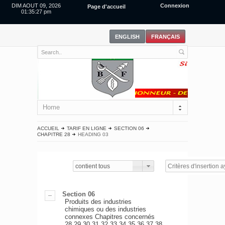
DIM AOUT 09, 2026
Connexion
Page d'accueil
01:35:27 pm
Home
ACCUEIL
TARIF EN LIGNE
SECTION 06
CHAPITRE 28
HEADING 03
contient tous
Section 06
Produits des industries
chimiques ou des industries
connexes Chapitres concernés
28,29,30,31,32,33,34,35,36,37,38.