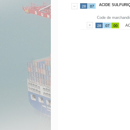
ACIDE SULFURI
28
07
Code de marchandi
28
07
00
AC