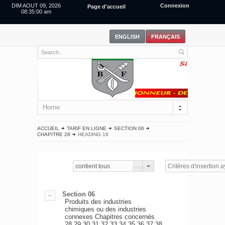
DIM AOUT 09, 2026
Connexion
Page d'accueil
08:35:00 am
Home
ACCUEIL
TARIF EN LIGNE
SECTION 06
CHAPITRE 28
HEADING 18
contient tous
Section 06
Produits des industries
chimiques ou des industries
connexes Chapitres concernés
28,29,30,31,32,33,34,35,36,37,38.