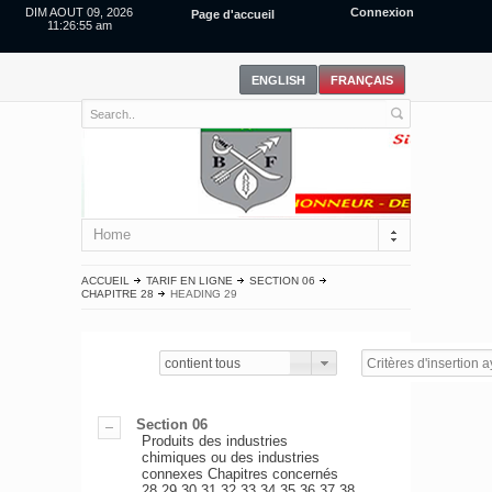
DIM AOUT 09, 2026
Connexion
Page d'accueil
11:26:55 am
Home
ACCUEIL
TARIF EN LIGNE
SECTION 06
CHAPITRE 28
HEADING 29
contient tous
Section 06
Produits des industries
chimiques ou des industries
connexes Chapitres concernés
28,29,30,31,32,33,34,35,36,37,38.