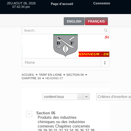
JEU AOUT 06, 2026
Connexion
Page d'accueil
07:42:34 pm
Home
ACCUEIL
TARIF EN LIGNE
SECTION 06
CHAPITRE 34
HEADING 07
contient tous
Section 06
Produits des industries
chimiques ou des industries
connexes Chapitres concernés
28,29,30,31,32,33,34,35,36,37,38.