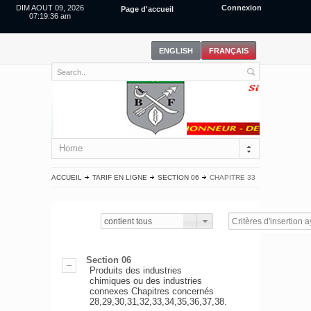
DIM AOUT 09, 2026
Connexion
Page d'accueil
07:19:37 am
Home
ACCUEIL
TARIF EN LIGNE
SECTION 06
CHAPITRE 33
contient tous
Section 06
Produits des industries
chimiques ou des industries
connexes Chapitres concernés
28,29,30,31,32,33,34,35,36,37,38.