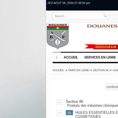
JEU AOUT 06, 2026 07:48:50 pm
ACCUEIL
SERVICES EN LIGNE
ACCUEIL
TARIF EN LIGNE
SECTION 06
CHA
contient
Section 06
Produits des industries chimique
33
HUILES ESSENTIELLES 
COSMETIQUES